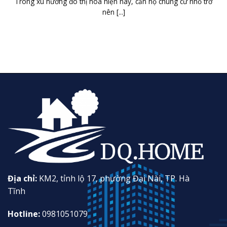
Trong xu hướng đô thị hóa hiện nay, căn hộ chung cư nhỏ trở
nên [...]
Địa chỉ:
KM2, tỉnh lộ 17, phường Đại Nài, TP. Hà
Tĩnh
Hotline:
0981051079