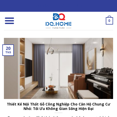
Skip
BẠN CẦN THIẾT KẾ NỘI THẤT?
to
content
0
20
Th5
Thiết Kế Nội Thất Gỗ Công Nghiệp Cho Căn Hộ Chung Cư
Nhỏ: Tối Ưu Không Gian Sống Hiện Đại