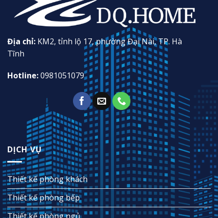
Địa chỉ:
KM2, tỉnh lộ 17, phường Đại Nài, TP. Hà
Tĩnh
Hotline:
0981051079
DỊCH VỤ
Thiết kế phòng khách
Thiết kế phòng bếp
Thiết kế phòng ngủ