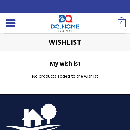
Skip
BẠN CẦN THIẾT KẾ NỘI THẤT?
to
content
0
WISHLIST
My wishlist
No products added to the wishlist