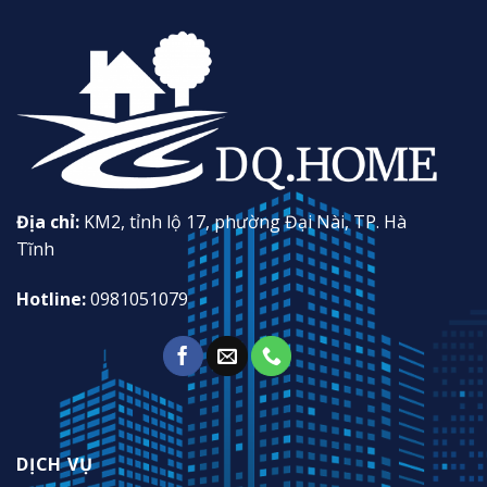
Địa chỉ:
KM2, tỉnh lộ 17, phường Đại Nài, TP. Hà
Tĩnh
Hotline:
0981051079
DỊCH VỤ