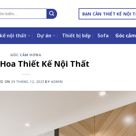
m
BẠN CẦN THIẾT KẾ NỘI 
ếm:
kế nội thất
Dự án
Thiết bị bếp
Sofa
Góc cảm
GÓC CẢM HỨNG
 Hoa Thiết Kế Nội Thất
ED ON
29 THÁNG 12, 2023
BY
ADMIN