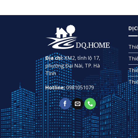
DỊC
Thi
Địa chỉ:
KM2, tỉnh lộ 17,
Thi
phường Đại Nài, TP. Hà
Thi
Tĩnh
Thi
Hotline:
0981051079