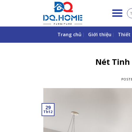
Skip
to
Tì
ki
content
Trang chủ
Giới thiệu
Thiết 
Nét Tinh
POST
29
Th12