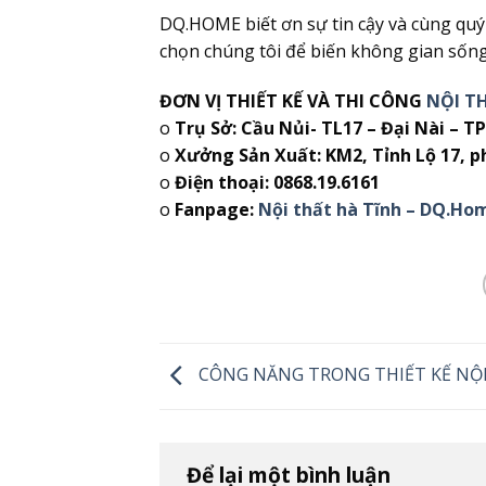
DQ.HOME biết ơn sự tin cậy và cùng qu
chọn chúng tôi để biến không gian sống
ĐƠN VỊ THIẾT KẾ VÀ THI CÔNG
NỘI T
o
Trụ Sở: Cầu Nủi- TL17 – Đại Nài – TP
o
Xưởng Sản Xuất: KM2, Tỉnh Lộ 17, p
o
Điện thoại: 0868.19.6161
o
Fanpage:
Nội thất hà Tĩnh – DQ.Ho
CÔNG NĂNG TRONG THIẾT KẾ NỘ
Để lại một bình luận