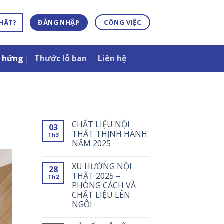
THẤT?
ĐĂNG NHẬP
CÔNG VIỆC
 hứng
Thước lỗ ban
Liên hệ
LATEST POSTS
CHẤT LIỆU NỘI
03
THẤT THỊNH HÀNH
Th3
NĂM 2025
XU HƯỚNG NỘI
28
THẤT 2025 –
Th2
PHÒNG CÁCH VÀ
CHẤT LIỆU LÊN
NGÔI